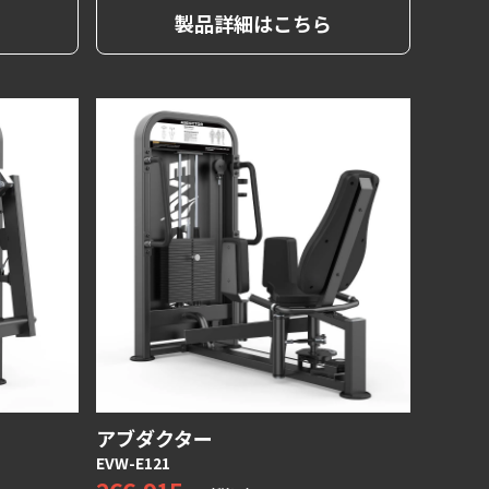
す。 最適
この１台でエクステンションとカールの
製品詳細はこちら
バックパッ
2種目のトレーニングを実施することが
ットし快適
可能です。
サポートし
アブダクター
EVW-E121