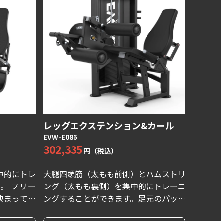
レッグエクステンション&カール
EVW-E086
302,335
円（税込）
中的にトレ
大腿四頭筋（太もも前側）とハムストリ
。 フリー
ング（太もも裏側）を集中的にトレーニ
決まってい
ングすることができます。足元のパッド
方でも安心
の動作開始位置を調整することにより、