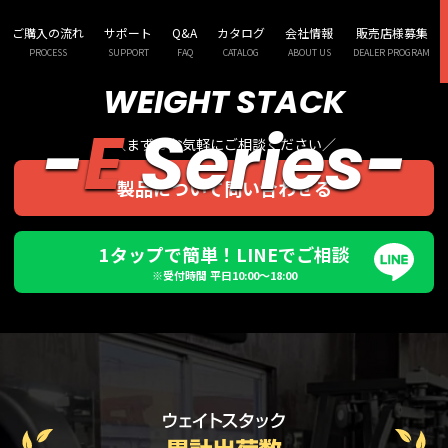
OLGEARのEシリーズは、
出場選手の最終調整が行われる
ご購入の流れ
サポート
Q&A
カタログ
会社情報
販売店様募集
世界のトップ選手から高く評価されています。
PROCESS
SUPPORT
FAQ
CATALOG
ABOUT US
DEALER PROGRAM
WEIGHT STACK
-
E
Series-
＼まずはお気軽にご相談ください／
製品について問い合わせる
1タップで簡単！LINEでご相談
※受付時間 平日10:00〜18:00