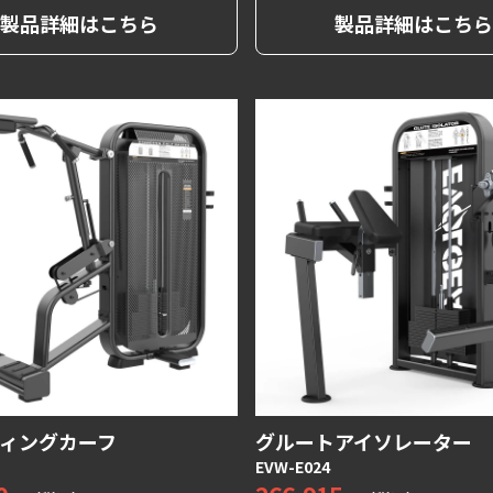
座った状態で動作を行うことに
安全にトレーニングが出来ま
製品詳細はこちら
製品詳細はこちら
負担をかけずにトレーニングを
な角度のシートと調整可能な
。
ドはすべてのユーザーにフィ
な動作と大腿四頭筋の収縮を
ます。
ィングカーフ
グルートアイソレーター
EVW-E024