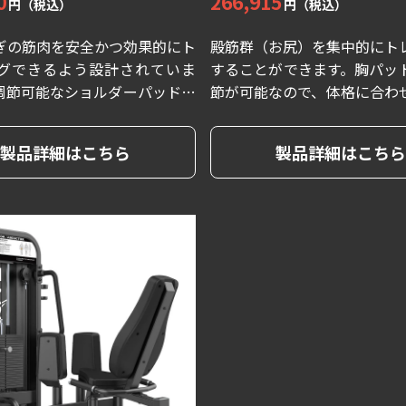
0
266,915
円（税込）
円（税込）
ぎの筋肉を安全かつ効果的にト
殿筋群（お尻）を集中的にト
グできるよう設計されていま
することができます。胸パッ
調節可能なショルダーパッドは
節が可能なので、体格に合わ
格のユーザーにフィットし、滑
ることにより、上半身が安定
フットプレートによりつま先立
殿筋群（お尻）にアプローチ
製品詳細はこちら
製品詳細はこちら
全にふくらはぎの筋肉群を効果
可能です。
ーニング可能です。