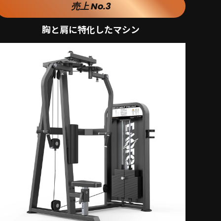
売上 No.3
胸と肩に特化したマシン