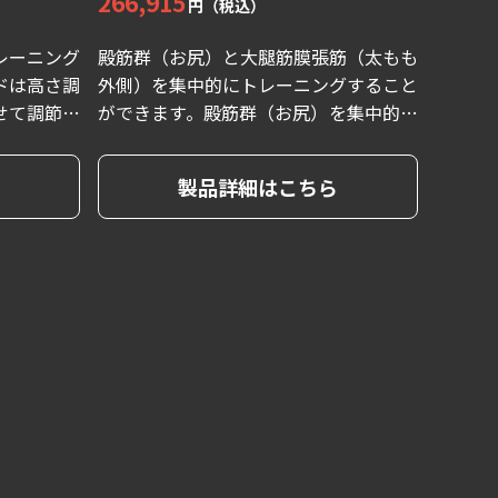
266,915
円（税込）
レーニング
殿筋群（お尻）と大腿筋膜張筋（太もも
ドは高さ調
外側）を集中的にトレーニングすること
せて調節す
ができます。殿筋群（お尻）を集中的に
し集中的に
鍛えたい時は、前方の持ち手を持つこと
することが
により骨盤が前傾姿勢になり、初心者の
製品詳細はこちら
方でも集中的にトレーニングを行えま
す。