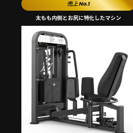
売上 No.1
太もも内側とお尻に特化したマシン