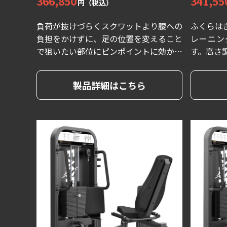
366,850
341,55
円（税込）
負荷が抜けづらくスクワットより腰への
ふくらは
負担をかけずに、足の位置を変えること
レーニン
で狙いたい部位にピンポイントに効かせ
す。高さ
る事が可能です。
様々な体
り止めの
製品詳細はこちら
ちでも安
的にトレ