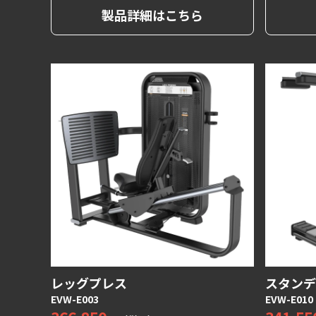
ムでトレーニングが行えます。
ができ、
製品詳細はこちら
より腰へ
行えます
レッグプレス
スタンデ
EVW-E003
EVW-E010