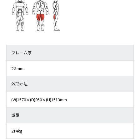
フレーム厚
2.5mm
外形寸法
(W)1570×(D)950×(H)1513mm
重量
214kg