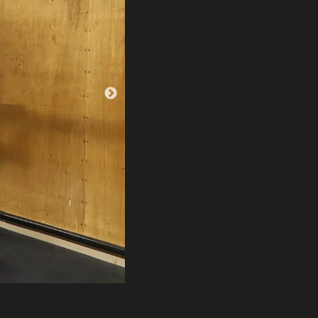
実際に製品を体験して
使い心