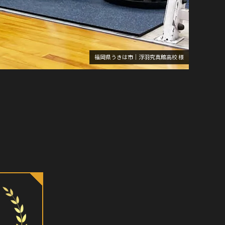
福岡県うきは市｜浮羽究真館高校 様