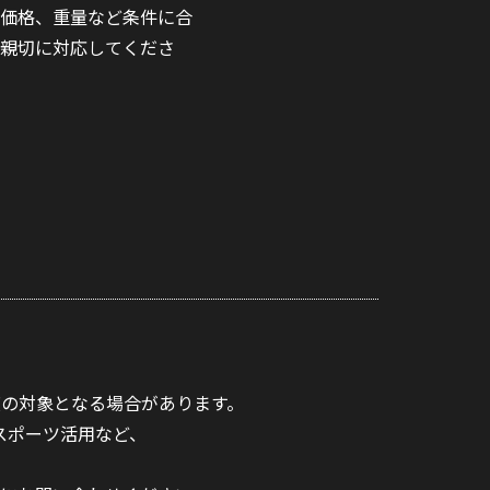
価格、重量など条件に合
新規オープンに際して展示会等で実際
親切に対応してくださ
でこちらに決めました。値段もリーズ
トライフォース上尾店 様｜埼玉県上尾市
の対象となる場合があります。
スポーツ活用など、