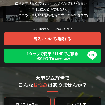
価格を下げなくてもいい。大きな改装もいらない。
FCに入る必要もない。
それでも、新しいお客様を増やすことはできます。
＼まずはお気軽にご相談ください／
導入について相談する
1タップで簡単！LINEでご相談
※受付時間 平日10:00〜18:00
大型ジム経営で
こんな
お悩み
はありませんか？
空きスペースを
マシンエリアに