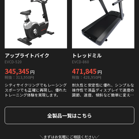
アップライトバイク
トレッドミル
EVCD-520
EVCD-860
345,345
471,845
円
円
税抜：313,950円
税抜：428,950円
シティサイクリングでもレーシング
耐久性と安定性に優れ、シンプルな
スポーツでも正確に再現し、優れた
操作性で液晶ディスプレイで速度の
トレーニング体験を実現します。
調節、速度、傾斜など簡単に変えら
れ、心拍数センサーや転倒時に緊急
停止する安全機能も搭載されており
初心者の方でも安全にご利用できま
全製品一覧はこちら
す。
＼まずはお気軽にご相談ください／