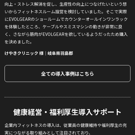
発
向上・ストレス解消を促し、生産性の向上につなげたいという想
い
れ
いからフィットネスルーム設営を検討していました。そこで実際
た
にお
にEVOLGEARのショールームでカウンターオールインワンラック
探
を体験したところ、ケーブルやスミスマシンの動きが非常に良
の
く、さながら筋肉がEVOLGEARを欲しているようだったため購入
速
を決めました。
肥
けやきクリニック 様｜岐阜県羽島郡
全ての導入事例はこちら
健康経営・福利厚生導入サポート
企業内フィットネスの導入は、従業員の健康維持や福利厚生の充
実につながる取り組みとして注目されており、