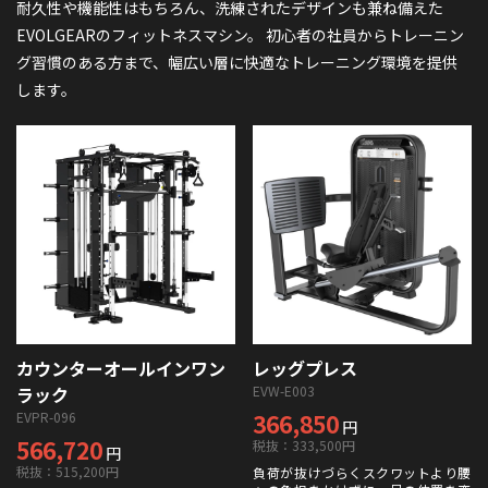
耐久性や機能性はもちろん、洗練されたデザインも兼ね備えた
EVOLGEARのフィットネスマシン。 初心者の社員からトレーニン
グ習慣のある方まで、幅広い層に快適なトレーニング環境を提供
します。
カウンターオールインワン
レッグプレス
ラック
EVW-E003
EVPR-096
366,850
円
566,720
税抜：333,500円
円
税抜：515,200円
負荷が抜けづらくスクワットより腰