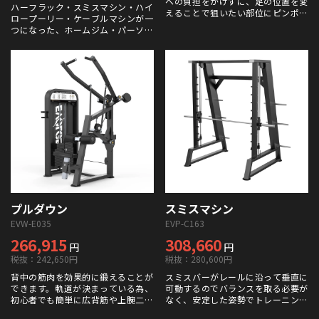
への負担をかけずに、足の位置を変
ハーフラック・スミスマシン・ハイ
えることで狙いたい部位にピンポイ
ロープーリー・ケーブルマシンが一
ントに効かせる事が可能です。
つになった、ホームジム・パーソナ
ルジムマシンの決定版。スミスマシ
ンには従来の製品には無かった、カ
ウンターウエイトを設置した事で、
初心者の方や女性の方でも安心して
使用出来ます。ハイロープーリーに
はウエイトスタック式を採用し、ト
レーニー目線で細部までこだわった
設計のマシンです。
プルダウン
スミスマシン
EVW-E035
EVP-C163
266,915
308,660
円
円
税抜：242,650円
税抜：280,600円
背中の筋肉を効果的に鍛えることが
スミスバーがレールに沿って垂直に
できます。軌道が決まっている為、
可動するのでバランスを取る必要が
初心者でも簡単に広背筋や上腕二頭
なく、安定した姿勢でトレーニング
筋などのターゲットが可能です。
を行えます。