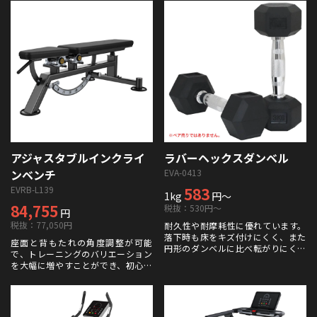
アジャスタブルインクライ
ラバーヘックスダンベル
ンベンチ
EVA-0413
EVRB-L139
583
1kg
円～
84,755
税抜：530円～
円
税抜：77,050円
耐久性や耐摩耗性に優れています。
落下時も床をキズ付けにくく、また
座面と背もたれの角度調整が可能
円形のダンベルに比べ転がりにくい
で、トレーニングのバリエーション
という特性もあります。ハンドルの
を大幅に増やすことができ、初心者
ローレット加工がどんな重さでも快
から上級者まで幅広く活用できま
適かつ安全なグリップを保証しま
す。
す。重量は1kgから50kgまで幅広く
ラインナップされています。