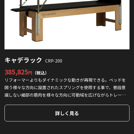
キャデラック
CRP-200
385,825
5
円
（税込）
確
リフォーマーよりもダイナミックな動きが再現できる。ベッドを
キ
正
囲う様々な方向に設置されたスプリングを使用する事で、普段意
用
と
識しない細部の筋肉を様々な方向に可動域を広げながらトレーニ
り
き
ングが出来る。ピラティスの基本的な動きからアクロバティック
イ
な種目まで、幅広い種目が行えるマシン。
詳しく見る