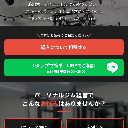
筋肥大・ダイエットだけで終わらない。
これからのパーソナルジムに求められるのは、
“整えてから鍛える”という新しい価値。
＼まずはお気軽にご相談ください／
導入について相談する
1タップで簡単！LINEでご相談
※受付時間 平日10:00〜18:00
パーソナルジム経営で
こんな
お悩み
はありませんか？
メニューの幅に
差別化が