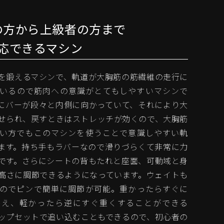
の方から上級者の方まで
応できるマシン
を鍛えるマシンで、軌道が大胸筋の筋繊維の走行に
いるので筋肉への意識がとてもしやすいマシンで
にバーが段々と内側に向かっていて、それにより大
せられ、戻すときはストレッチが効くので、大胸筋
い方でもこのマシンを使うことで意識しやすい軌
ます。持ち手もラバーなので滑りづらくて非常に力
です。さらにシートの背もたれと座面、可動域と身
高さに調節できるようになっています。ウェイトも
のでピンで簡単に調節が可能。重かったらすぐに
替え、軽かったら逆にすぐ重くすることができる
ップセットで追い込むこともできるので、初心者の