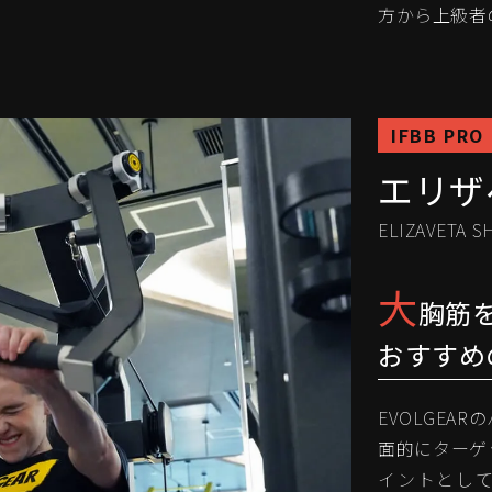
方から上級者
IFBB PRO
エリザ
ELIZAVETA 
大
胸筋
おすすめ
EVOLGE
面的にターゲ
イントとし