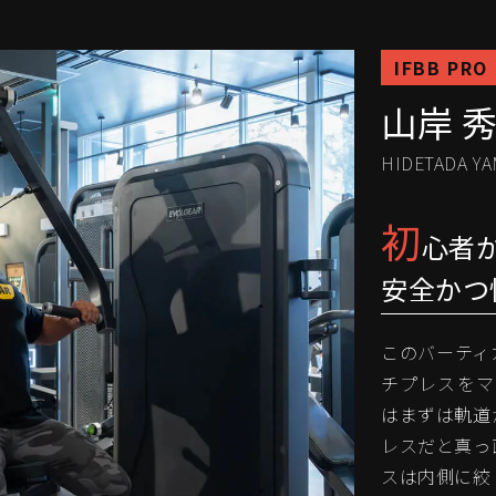
IFBB PRO
山岸 
HIDETADA YA
初
心者
安全かつ
このバーティ
チプレスをマ
はまずは軌道
レスだと真っ
スは内側に絞