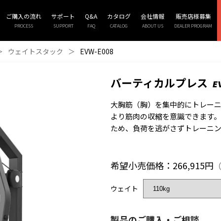
ご購入の流れ
サポート
Q&A
カタログ
会社情報
販売店様募集
PROCESS
SUPPORT
FAQ
CATALOG
ABOUT US
DEALER PROGRAM
＞
ウェイトスタック
＞
EVW-E008
バーティカルプレス
E
大胸筋（胸）を集中的にトレー
より筋肉の収縮を意識できます
ため、負荷を逃がさずトレーニ
希望小売価格：266,915円
（
ウェイト
製品のご購入・ご相談