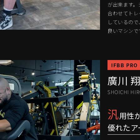
が出来ます。
合わせてトレ
しているので
良いマシンで
IFBB PRO
廣川 
SHOICHI HI
汎
用性
優れたア