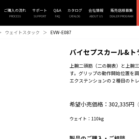
ご購入の流れ
サポート
Q&A
カタログ
会社情報
販売店様募集
PROCESS
SUPPORT
FAQ
CATALOG
ABOUT US
DEALER PROGRAM
＞
ウェイトスタック
＞
EVW-E087
バイセプスカール&ト
上腕二頭筋（二の腕表）と上腕
す。グリップの動作開始位置を調
エクステンションの２種目のト
希望小売価格：302,335円
（
ウェイト
：110kg
製品のご購入・ご相談