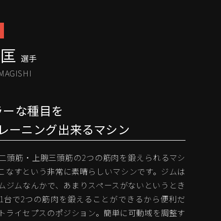
秀匡
選手
MAGISHI
ラーな種目を
レーニング出来るマシン
二頭筋・上腕三頭筋の2つの筋肉を鍛えられるマシ
役こなすという非常に素晴らしいマシンです。ジムは
ムジムなんかで、あまりスペースがないというとき
1台で2つの筋肉を鍛えることができるから便利だ
トライセプスのポジション。簡単に可動域を調整す