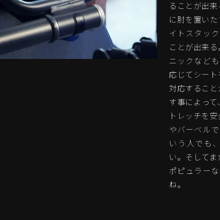
ることが出来
に肘を置いた
イトスタック
ことが出来る
ニックなども
応じてシート
対応すること
す事によって
トレッチを安
やバーベルで
いう人でも
い。そしてま
ポピュラーな
ね。