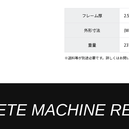
フレーム厚
2
外形寸法
(W
重量
23
※送料等が別途必要です。詳しくはお問
ETE MACHINE R