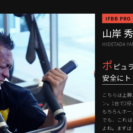
IFBB PRO
山岸 
HIDETADA YA
ポ
ピュ
安全にト
こちらは上腕
ン。1台で2
もちろんホー
でも、これは
よね。まずは