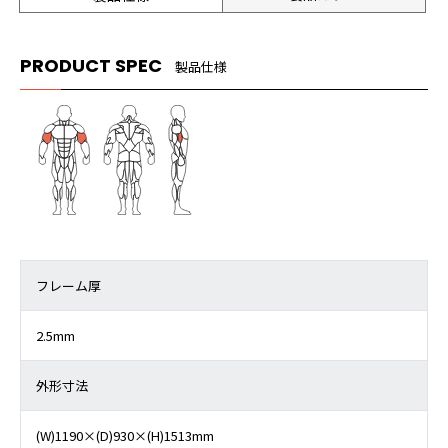
PRODUCT SPEC
製品仕様
フレーム厚
2.5mm
外形寸法
(W)1190×(D)930×(H)1513mm