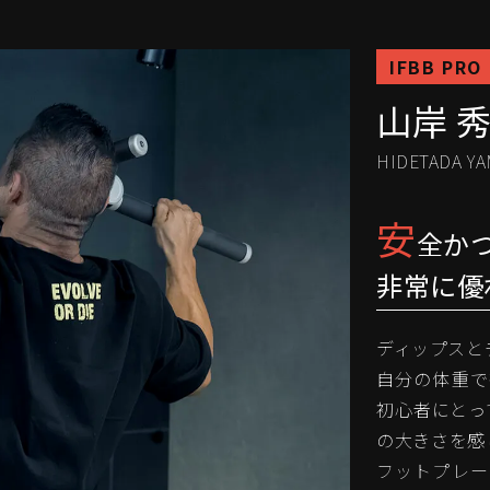
IFBB PRO
山岸 
HIDETADA YA
安
全か
非常に優
ディップスと
自分の体重で
初心者にとっ
の大きさを感
フットプレー