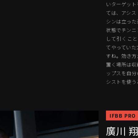
いターゲット
ては、アシス
シンは立った
状態でチンニ
して引くこと
てやっていた
すね。効き方
置く場所は収
ップスを自分
シストを使う
IFBB PRO
廣川 