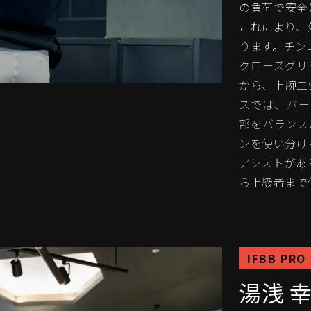
の負荷で安全
これにより、
ります。チン
クローズグリ
から、上腕二
スでは、バー
部をバランス
ンを使い分け
アシストがあ
ら上級者まで
IFBB PRO
湯浅 