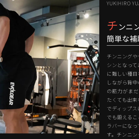
YUKIHIRO YU
チ
ンニ
簡単な補
チンニングや
シンとなって
に難しい種目
しながら背中
の筋力がまだ
たくても出来
でディップス
でも鍛えるこ
ラバーになっ
す。チンニン