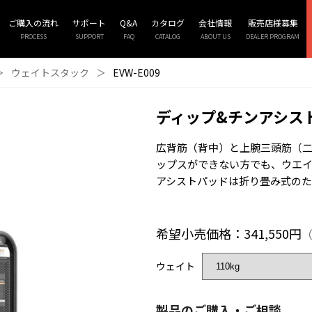
ご購入の流れ
サポート
Q&A
カタログ
会社情報
販売店様募集
PROCESS
SUPPORT
FAQ
CATALOG
ABOUT US
DEALER PROGRAM
＞
ウェイトスタック
＞
EVW-E009
ディップ&チンアシス
広背筋（背中）と上腕三頭筋（
ップスができない方でも、ウエ
アシストパッドは折り畳み式の
希望小売価格：341,550円
（
ウェイト
製品のご購入・ご相談