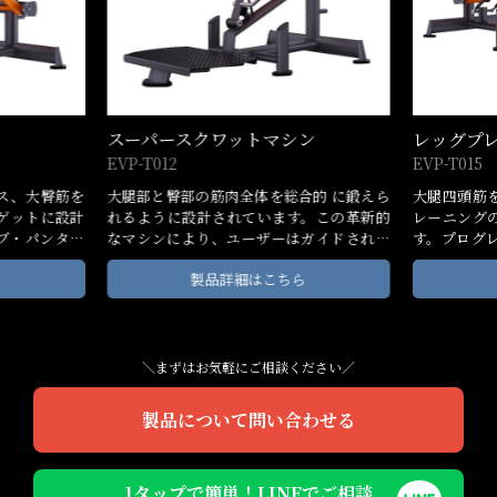
ン
レッグプレスブリッジ
ペンデュ
EVP-T015
EVP-T016
的 に鍛えら
大腿四頭筋を中心とした総合的な大腿筋ト
下半身全体
。この革新的
レーニングのために綿密に設計されていま
深く安定し
ガイドされた
す。プログレッシブ・パンタグラフ・シス
ムスクワッ
でき、 背中
テムを採用し、生理学的な負荷曲線を実
型パッドと
ら
製品詳細はこちら
ながら、バラ
現。 調節可能な背もたれと安全レバー付き
全かつ快適
ことができま
のイージー・スタート・システムにより、
できます。
ンにより、大
使いやすく、安全で効果的なワークアウト
し、効果的で
を体験できる。
能にします。
＼まずはお気軽にご相談ください／
製品について問い合わせる
1タップで簡単！LINEでご相談