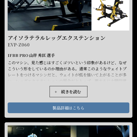
アイソラテラルレッグエクステンション
EVP-Z060
IFBB PRO 山岸 秀匡 選手
このマシン、見た感じはすごくゴツいという印象があるけど、なぜ
こういう形をしているのか理由がある。通常このようなウェイトプ
レートをつけるマシンだと、ウェイトが弧を描いて上がることが多
い。レッグエクステンションの場合だとトップ、要するに大腿四頭
筋が収縮したところで重くなって、逆に下ろす時に軽くなる。ウェ
+ 続きを読む
イト自体は変わってないんだけど、大腿四頭筋にかかる負荷が動作
中に変化する。しかしこのマシンに関しては、Zシリーズ特有の構造
によりそれがない。可動に合わせてウェイトが真上に上がるので、
製品詳細はこちら
大腿四頭筋にかかる負荷が一定。なのでトレーニングしているとき
に、ここが重い、ここが軽いという感覚がない。そしてマシンデザ
インは高級な質感。バックのパッドや脚のパッドも非常に見た目が
きれい。もちろんグリップはEVOLGEARおなじみの三角グリップ。
調整可能な場所は背もたれと脛パッドの高さ調整。当然、アイソラ