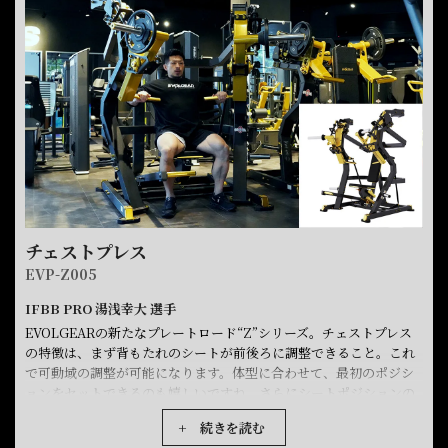
テラルなので両足同時にトレーニングすることもできるし、片足ず
つトレーニングすることもできる。いろんな刺激、いろんなトレー
ニング方法が考えられる面白いマシンだね。
チェストプレス
EVP-Z005
IFBB PRO 湯浅幸大 選手
EVOLGEARの新たなプレートロード“Z”シリーズ。チェストプレス
の特徴は、まず背もたれのシートが前後ろに調整できること。これ
で可動域の調整が可能になります。体型に合わせて、最初のポジシ
ョンをセットできるのも嬉しいですね。さらにシートポジションの
調整も可能。高さを合わせることで狙いたい部位、効きやすいポジ
+ 続きを読む
ションにセットが可能です。またアシストがついてますので、最初