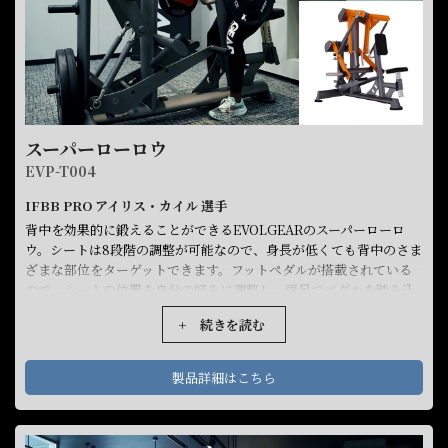
スーパーローロウ
EVP-T004
IFBB PRO アイリス・カイル 選手
背中を効果的に鍛えることができるEVOLGEARのスーパーローロ
ウ。シートは8段階の調整が可能なので、身長が低くても背中のさま
ざまな部位をターゲットできます。フットペダルが搭載されている
ので、シートの位置を自分の好みに調整し、両足でペダルを踏み込
めばバーが手前に移動し、スムーズにトレーニングをスタートでき
+ 続きを読む
ます。また、アームは独立しているので、ワンハンドでのトレーニ
ングも可能。身長や体型に依存しない、あらゆる方にとって非常に
優れた背中トレーニングマシンです。
製品詳細はこちら