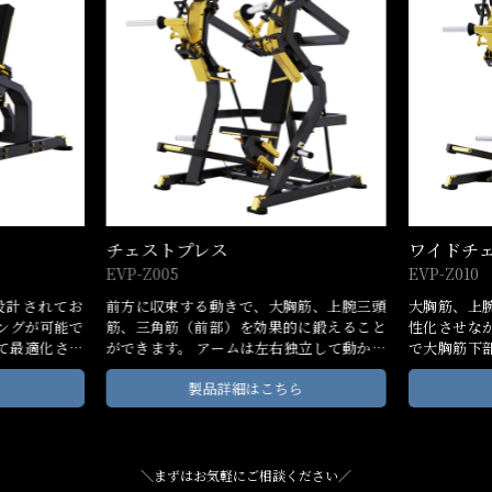
ワイドチェストプレス
インクラ
EVP-Z010
EVP-Z015
筋、上腕三頭
大胸筋、上腕三頭筋、三角筋（前部）を活
大胸筋（上
に鍛えること
性化させながら、前方内側に収束する動き
的に行うた
立して動かす
で大胸筋下部を強化します。独自の負荷軌
学と人間工
取れたトレー
道により、より快適で効果的なトレーニン
快適で効果
ら
製品詳細はこちら
ユーザーのト
グが可能です。片側・両側の独立したトレ
す。アーム
す。
ーニングが可能なため、バランスの取れた
き、バラン
トレーニングや多様なトレーニングを実現
ます。
します。
＼まずはお気軽にご相談ください／