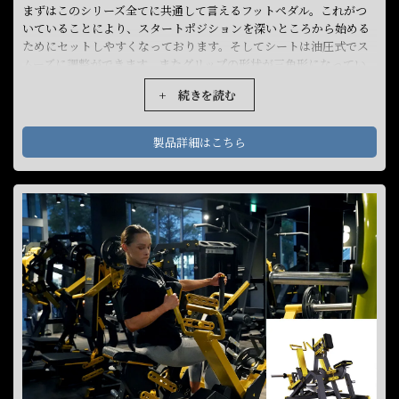
まずはこのシリーズ全てに共通して言えるフットペダル。これがつ
いていることにより、スタートポジションを深いところから始める
ためにセットしやすくなっております。そしてシートは油圧式でス
ムーズに調整ができます。またグリップの形状が三角形になってい
るので握りやすく、グリップの角度も絶妙でちょうど手のひらに対
+ 続きを読む
して面の部分がフィットするので、重さが手のひらに乗っかるよう
になっていてとてもプレスしやすいと感じました。さらにこのグリ
ップをよく見ると細かい目盛りがついていて、これをみながら手の
製品詳細はこちら
ポジションを左右対称に合わせることができます。これはけっこう
気にする方は鏡がないと手の位置が調整できない方もいるので、そ
のための細かい目盛りがついているのはありがたいなと思いまし
た。マシンの動きとしても真っ直ぐ上に上がる軌道なので、ダイレ
クトに三角筋のフロントの部分に負荷が乗ってくる優れたマシンだ
と感じました。