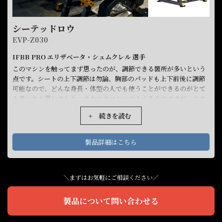
シーテッドロウ
EVP-Z030
IFBB PRO エリザベータ・シュムクレル 選手
このマシンを触ってまず思ったのが、調節できる箇所が多いという
点です。シートの上下調節は勿論、胸部のパッドも上下前後に調節
可能なので、どんな身長・体型の人でも使うことができるのがとて
も良いなと思いました。またロウマシンでよくあるのですが、スタ
ートポジションでグリップにかなり手を伸ばさないと届かないとい
+ 続きを読む
う点。欠点では無いけれど、ちょっと嫌だなって思う部分でもあっ
たのですが、このマシンはフットペダルがあることによってグリッ
プが手元に引き寄せられるので、不要な力を使わずに済むのはトレ
製品詳細はこちら
ーニーにとっては非常に嬉しいですね。またグリップは２種類の角
度があり、片腕でも両腕でも引くことができるので、背中の筋肉に
対して様々なアングルでアプローチができます。片腕でも動かせる
ということは、背骨付近の筋肉もターゲットしやすいという点も非
＼まずはお気軽にご相談ください／
常にプラスに感じました。
製品について問い合わせる