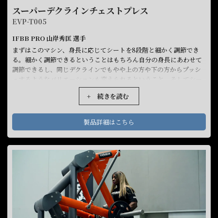
スーパーデクラインチェストプレス
EVP-T005
IFBB PRO 山岸秀匡 選手
まずはこのマシン、身長に応じてシートを8段階と細かく調節でき
る。細かく調節できるということはもちろん自分の身長にあわせて
調節できるし、同じデクラインでもやや上の方や下の方からプッシ
ュするようなバリエーションも変えられるということ。そしてシー
トに座ってみると肩の関節が柔らかい人だったらいいけど、グリッ
+ 続きを読む
プが比較的後ろの方にあるので、フットペダルを踏んでグリップを
手前に引き寄せることができる。これによって怪我も防止すること
ができる。そしてグリップは2種類のバリエーションがあり、水平に
製品詳細はこちら
握って通常のチェストプレスのように使う場合が多いけれど、ニュ
ートラルグリップ、つまり手のひらが向かい合った状態でのプレス
も可能。そしてこのマシンは比較的高重量を扱うことが多いマシン
だけれども、ウェイトをつけるホーンにも20kgプレートを片側5枚
以上は付けられるので相当なウェイトにも対応できている優れたマ
シン。