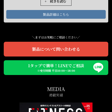
+ 続きを読む
したり、また可動域を深くしたり浅くしたりという調整に便利な機
能です。そしてストッパーがついていますので、レップできなくな
ったら手前のバーを引いてストッパーを戻せば安全にトレーニング
製品詳細はこちら
を終えることができます。プレートを装着するホーンは手前と奥の2
箇所。このマシンは終止負荷が抜けないので、負荷がきついという
場合は奥のホーンにカウンターウェイトを装着すると、軽い重量で
トレーニングできるようになるため初心者もトレーニングしやすく
工夫されています。手前のプレートホーンはプレートを多く付けら
＼まずはお気軽にご相談ください／
れるようになっていますので、高重量でトレーニングしたい方、初
心者から上級者まで幅広い人達におすすめできる優れたマシンで
製品について問い合わせる
す。
1タップで簡単！LINEでご相談
※受付時間 平日10:00〜18:00
MEDIA
掲載実績