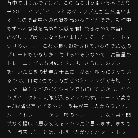
背中で引くんですけど、この指に引っ掛かる感じが従
来のローイングマシンとはグリップ力が全然違いま
す。なので背中への意識を高めることができ、動作中
もずっと意識を高めた状態を維持できるので本当にこ
のグリップはいいなと思いました。そしてプレートを
つけるホーン。これが長く設計されているので20kgの
プレートもかなり多く付けられそうなので、高重量の
トレーニングにも対応できます。さらにこのプレート
を引いたときの軌道が垂直に上がる仕組みになってい
るので、負荷のかかり方がどのタイミングでも均一で
した。負荷がどのポジションでもにげないから、かな
りダイレクトに刺激が入るマシンです。シートの高さ
も8段階設定できるので、身長が高い人から低い人、
ハードトレーニーから一般のトレーニー、女性男性関
係なく幅広い層が使えるマシンだと思います。またも
う一点感じたことは、小柄な人がワンハンドでトレー