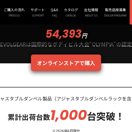
DJUSTABLE DUMBBEL
ご購入の流れ
サポート
Q&A
カタログ
会社情報
販売店様募集
PROCESS
SUPPORT
FAQ
CATALOG
ABOUT US
DEALER PROGRAM
可変式ダンベル(6kg～40kg)
54,393
円
EVOLGEARは国際的なボディビル大会
“OLYMPIA”
オンラインストアで購入
ジャスタブルダンベル製品
（アジャスタブルダンベルラックを含
1,000
台突破！
累計出荷台数
※2026年6月現在