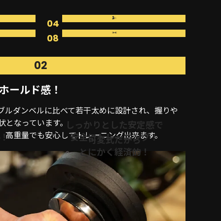
04
08
02
ホールド感！
ブルダンベルに比べて若干太めに設計され、握りや
状となっています。
しっかりとした安定感で
、高重量でも安心してトレーニング出来ます。
！
安全にトレーニング！
可変式だから
とにかく経済的！