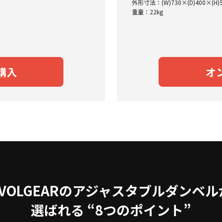
外形寸法：(W)730×(D)400×(H)
重量：22kg
購入
オ
EVOLGEARのアジャスタブルダンベル
選ばれる “8つのポイント”