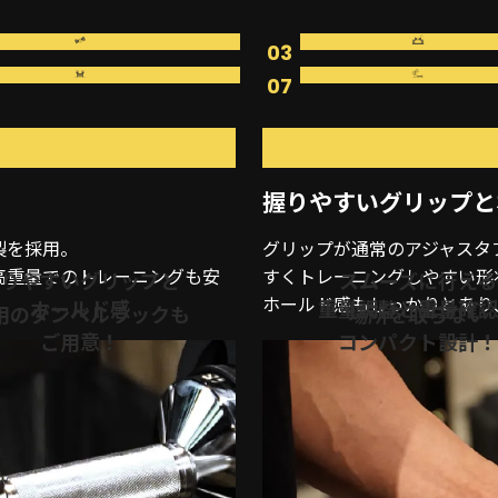
03
07
握りやすいグリップと
製を採用。
グリップが通常のアジャスタ
高重量でのトレーニングも安
すくトレーニングしやすい形
りやすいグリップと
スムーズに行える
ホールド感もしっかりとあり
ホールド感
重量調整と重量確認
用のダンベルラックも
場所を取らない
ご用意！
コンパクト設計！