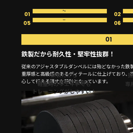
01
02
05
06
01
鉄製だから耐久性・堅牢性抜群！
従来のアジャスタブルダンベルには殆どなかった鉄
重厚感と高級感のあるディテールに仕上げており、
鉄製だから
握
心して行える頑丈な設計となっています。
耐久性・堅牢性抜群！
軽量時のウエイトでも
専
トレーニングがしやすい！