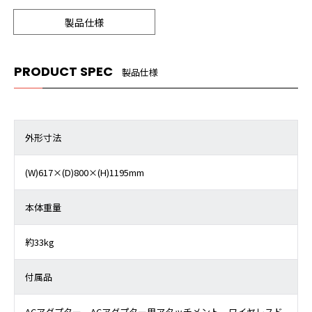
製品仕様
PRODUCT SPEC
製品仕様
外形寸法
(W)617×(D)800×(H)1195mm
本体重量
約33kg
付属品
ACアダプター、ACアダプター用アタッチメント、ワイヤレスド