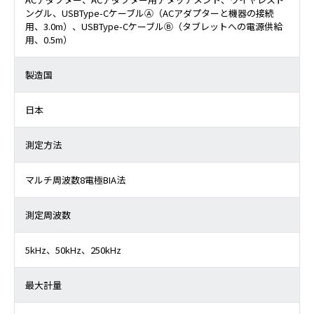
ングル、USBType-CケーブルⒶ（ACアダプターと機器の接続
用、3.0m）、USBType-CケーブルⒷ（タブレットへの電源供給
用、0.5m）
製造国
日本
測定方法
マルチ周波数8電極BIA法
測定周波数
5kHz、50kHz、250kHz
最大計量