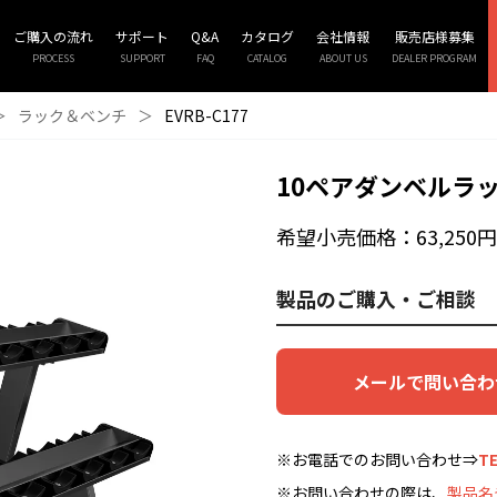
ご購入の流れ
サポート
Q&A
カタログ
会社情報
販売店様募集
PROCESS
SUPPORT
FAQ
CATALOG
ABOUT US
DEALER PROGRAM
＞
ラック＆ベンチ
＞
EVRB-C177
10ペアダンベルラ
希望小売価格：63,250円
製品のご購入・ご相談
メールで問い合わ
※お電話でのお問い合わせ⇒
TE
※お問い合わせの際は、
製品名