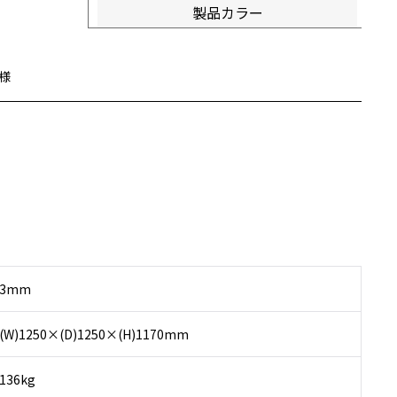
製品カラー
様
3mm
(W)1250×(D)1250×(H)1170mm
136kg