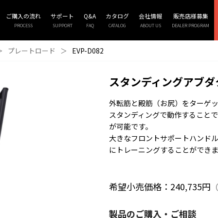
ご購入の流れ
サポート
Q&A
カタログ
会社情報
販売店様募集
PROCESS
SUPPORT
FAQ
CATALOG
ABOUT US
DEALER PROGRAM
＞
プレートロード
＞
EVP-D082
スタンディングアブダ
外転筋と殿筋（お尻）をターゲ
スタンディングで動作すること
が可能です。
大きなフロントサポートハンド
にトレーニングすることができ
希望小売価格：240,735円
（
製品のご購入・ご相談