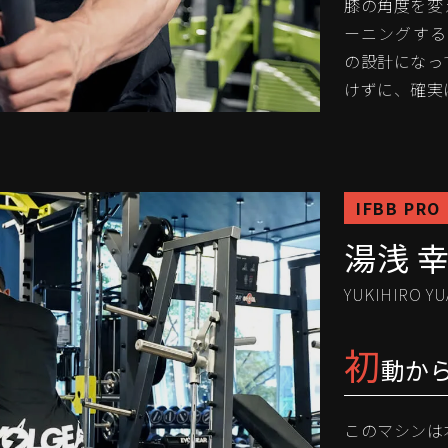
膝の角度を変
ーニングする
の設計になっ
けずに、確実
IFBB PRO
湯浅 
YUKIHIRO YU
初
動か
このマシンは