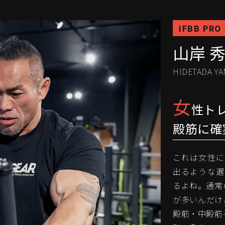
IFBB PRO
山岸 
HIDETADA YA
女
性ト
殿筋に確
これは女性に
出るような選
るよね。通常
が多いんだけ
殿筋・中殿筋