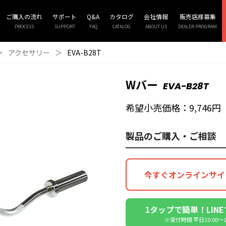
ご購入の流れ
サポート
Q&A
カタログ
会社情報
販売店様募集
PROCESS
SUPPORT
FAQ
CATALOG
ABOUT US
DEALER PROGRAM
＞
アクセサリー
＞
EVA-B28T
Wバー
EVA-B28T
希望小売価格：9,746円
製品のご購入・ご相談
今すぐオンラインサイ
1タップで簡単！LIN
※受付時間 平日10:00〜18