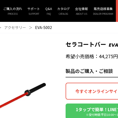
ご購入の流れ
サポート
Q&A
カタログ
会社情報
販売店様募集
PROCESS
SUPPORT
FAQ
CATALOG
ABOUT US
DEALER PROGRAM
＞
アクセサリー
＞
EVA-5002
セラコートバー
EVA
希望小売価格：44,275円
製品のご購入・ご相談
今すぐオンラインサイ
1タップで簡単！LIN
※受付時間 平日10:00〜18