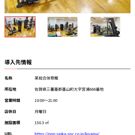
導入先情報
名称
某総合体育館
所在地
佐賀県三養基郡基山町大字宮浦666番地
営業時間
10:00～21:00
店休日
月曜日
施設面積
150.3 ㎡
URL
https://ppp.seika-spc.co.jp/kiyama/