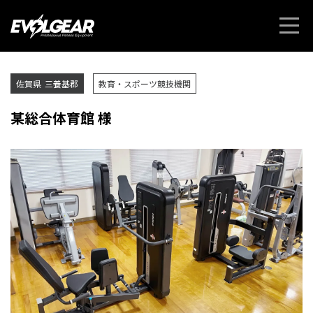
佐賀県
三養基郡
教育・スポーツ競技機関
某総合体育館 様