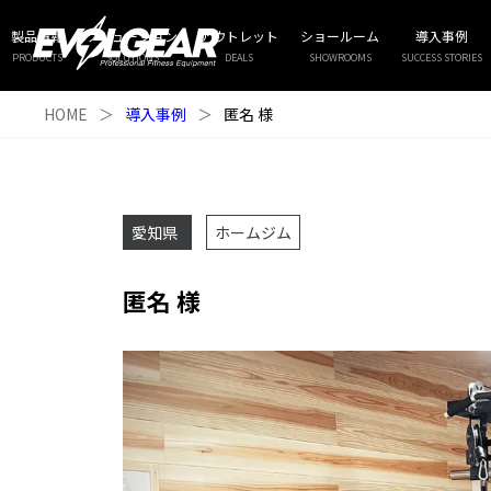
製品情報
ソリューション
アウトレット
ショールーム
導入事例
PRODUCTS
SOLUTIONS
DEALS
SHOWROOMS
SUCCESS STORIES
HOME
＞
導入事例
＞
匿名 様
愛知県
ホームジム
匿名 様