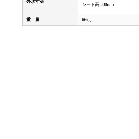
外形寸法
シート高 380mm
重 量
66kg