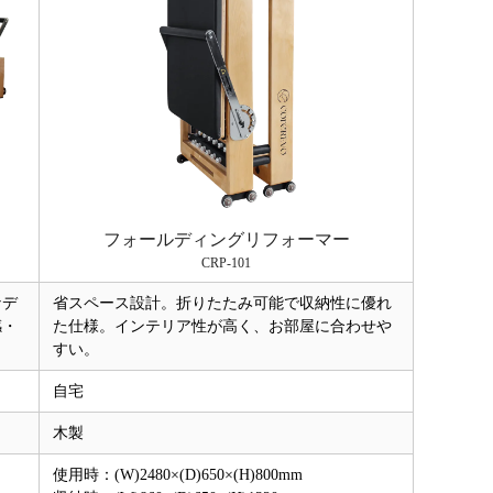
フォールディングリフォーマー
CRP-101
なデ
省スペース設計。折りたたみ可能で収納性に優れ
感・
た仕様。インテリア性が高く、お部屋に合わせや
すい。
自宅
木製
使用時：(W)2480×(D)650×(H)800mm