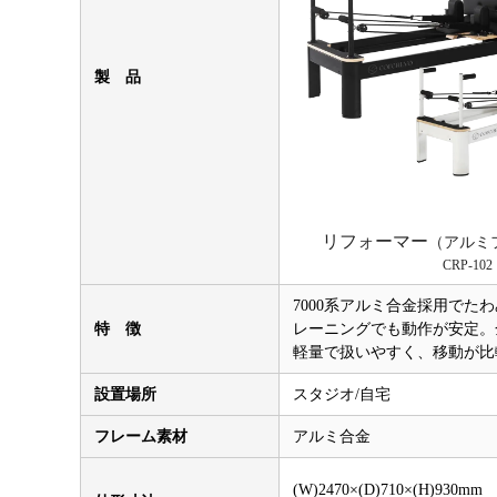
製 品
リフォーマー
（アルミ
CRP-102
7000系アルミ合金採用でた
特 徴
レーニングでも動作が安定。
軽量で扱いやすく、移動が比
設置場所
スタジオ/自宅
フレーム素材
アルミ合金
(W)2470×(D)710×(H)930mm