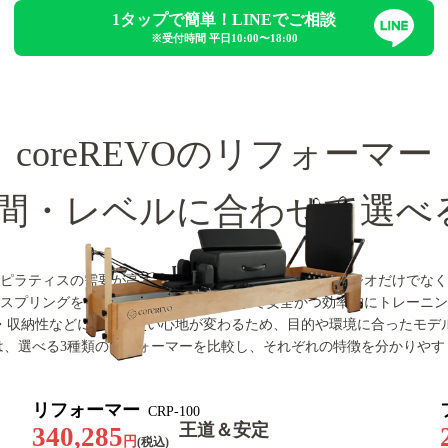
1タップで簡単！LINEでご相談
※受付時間 平日10:00〜18:00
coreREVOのリフォーマー
間・レベルに合わせて選べ
ピラティスの需要が高まり、
とくにリフォーマーはスタジオだけでなく
スプリングを使い、初心者から上級者まで安全かつ効率的にトレーニン
・収納性などによって使い心地が変わるため、目的や環境に合ったモデ
は、選べる3種類のリフォーマーを比較し、それぞれの特徴を分かりやす
リフォーマー
CRP-100
王道＆安定
340,285
円
(税込)