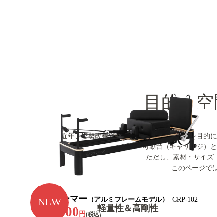
目的・空
近年、姿勢改善や体幹強化、ボディメイクを目的に
可動台（キャリッジ）と
ただし、素材・サイズ
このページで
リフォーマー
（アルミフレームモデル）
CRP-102
NEW
軽量性＆高剛性
283,800
円
(税込)