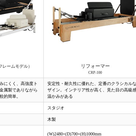
リフォーマー
フレームモデル）
CRP-100
わみにくく、高強度ト
安定性・耐久性に優れた、定番のクラシカル
金属製でありながら
ザイン。インテリア性が高く、見た目の高級
較的簡単。
温かみがある
スタジオ
木製
(W)2480×(D)700×(H)1000mm