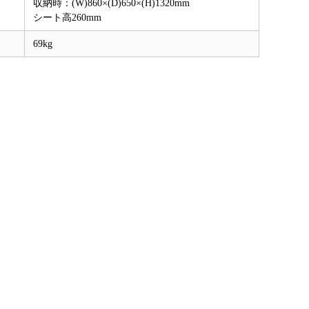
収納時：(W)860×(D)650×(H)1320mm
シート高260mm
69kg