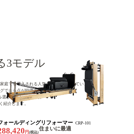
る3モデル
家庭でも導入される人気のマシンとなっています。
グできる点が特徴です。
ル選びが欠かせません。
く紹介します。
フォールディングリフォーマー
CRP-101
住まいに最適
288,420
円
(税込)